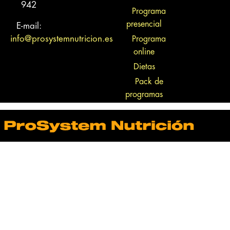
942
Programa
presencial
E-mail:
info@prosystemnutricion.es
Programa
online
Dietas
Pack de
programas