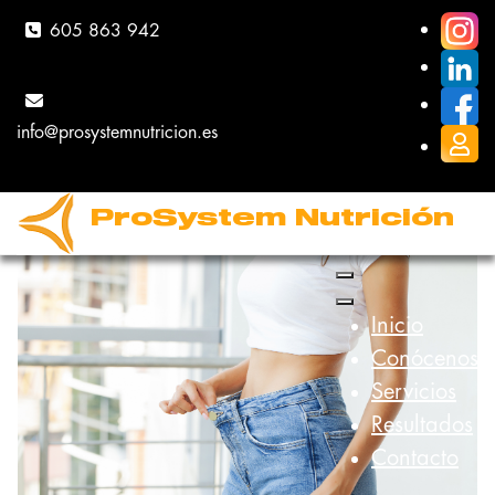
605 863 942
info@prosystemnutricion.es
DIETAS
ProSystem Nutrición
Inicio
Conócenos
Servicios
Resultados
Contacto