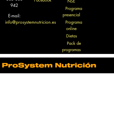
NSE
942
Programa
presencial
E-mail:
info@prosystemnutricion.es
Programa
online
Dietas
Pack de
programas