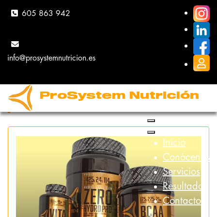
605 863 942
info@prosystemnutricion.es
NUESTROS
ProSystem Nutrición
SERVICIOS
Inicio
Conócenos
Servicios
Resultados
Contacto